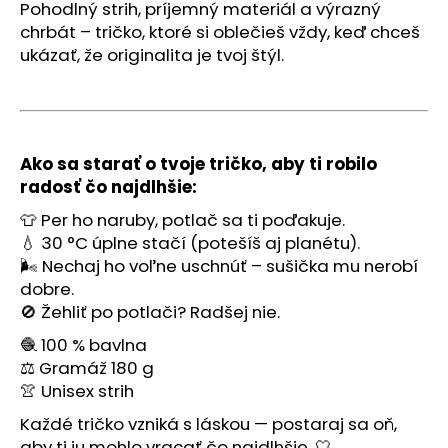
č
Pohodlný strih, príjemný materiál a výrazný
a
chrbát – tričko, ktoré si oblečieš vždy, keď chceš
m
ukázať, že originalita je tvoj štýl.
e
TRIČKO
"THEY
NOT
Ako sa starať o tvoje tričko, aby ti robilo
LIKE
radosť čo najdlhšie:
US"
PANETTONE
👕 Per ho naruby, potlač sa ti poďakuje.
€30
💧 30 °C úplne stačí (potešíš aj planétu).
🌬️ Nechaj ho voľne uschnúť – sušička mu nerobí
dobre.
🚫 Žehliť po potlači? Radšej nie.
🧶 100 % bavlna
⚖️ Gramáž 180 g
👚 Unisex strih
Každé tričko vzniká s láskou — postaraj sa oň,
aby ti ju mohlo vracať čo najdlhšie. 🤍