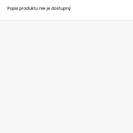
Popis produktu nie je dostupný
Z
á
p
ä
t
i
e