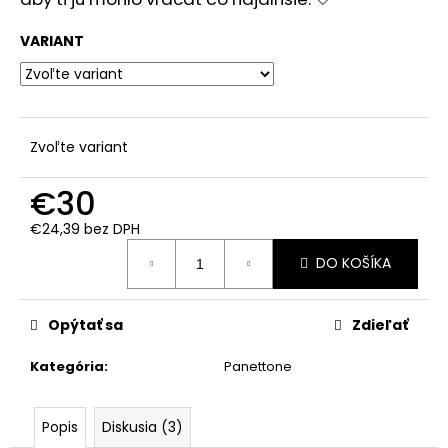
VARIANT
Zvoľte variant
€30
€24,39 bez DPH
Jednotková
DO KOŠÍKA
cena:
Opýtať sa
Zdieľať
Kategória
:
Panettone
Popis
Diskusia (3)