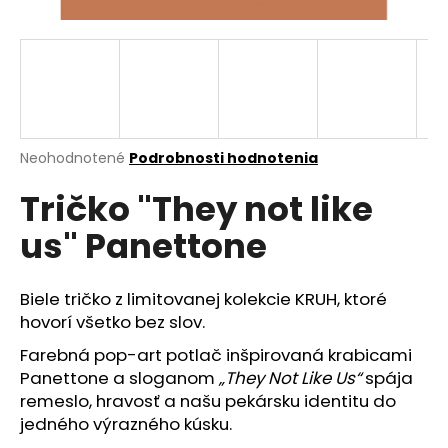
á
j
s
ť
?
Priemerné
Neohodnotené
Podrobnosti hodnotenia
hodnotenie
Tričko "They not like
produktu
je
HĽADAŤ
us" Panettone
0,0
z
5
hviezdičiek.
Biele tričko z limitovanej kolekcie KRUH, ktoré
O
hovorí všetko bez slov.
d
Farebná pop-art potlač inšpirovaná krabicami
p
Panettone a sloganom
„They Not Like Us“
spája
o
remeslo, hravosť a našu pekársku identitu do
r
jedného výrazného kúsku.
ú